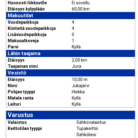
Huonosti liikkuville
Ei sovellu
Etäisyys kylpylään
60,00 km
Makuutilat
Vuodepaikkoja
4
Kiinteitä vuodepaikkoja
4
Lisävuodepaikkoja
0
Makuualkoveja
1
Parvi
Kyllä
Lähin taajama
Etäisyys
2,00 km
Taajaman nimi
Juva
Vesistö
Etäisyys
10,00 m
Nimi
Jukajärvi
Pohjan tyyppi
Hiekka
Matala ranta
Kyllä
Laituri
Kyllä
Varustus
Valaistus
Sähkövalaistus
Keittotilan tyyppi
Tupakeittiö
Sähköliesi