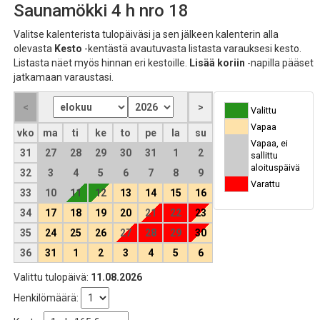
Saunamökki 4 h nro 18
Valitse kalenterista tulopäiväsi ja sen jälkeen kalenterin alla
olevasta
Kesto
-kentästä avautuvasta listasta varauksesi kesto.
Listasta näet myös hinnan eri kestoille.
Lisää koriin
-napilla pääset
jatkamaan varaustasi.
Valittu
Vapaa
vko
ma
ti
ke
to
pe
la
su
Vapaa, ei
31
27
28
29
30
31
1
2
sallittu
aloituspäivä
32
3
4
5
6
7
8
9
Varattu
33
10
11
12
13
14
15
16
34
17
18
19
20
21
22
23
35
24
25
26
27
28
29
30
36
31
1
2
3
4
5
6
Valittu tulopäivä:
11.08.2026
Henkilömäärä: