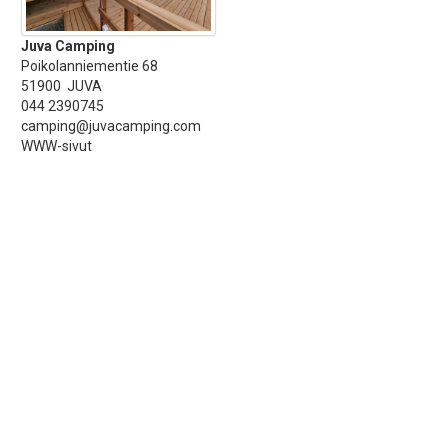
Juva Camping
Poikolanniementie 68
51900 JUVA
044 2390745
camping@juvacamping.com
WWW-sivut