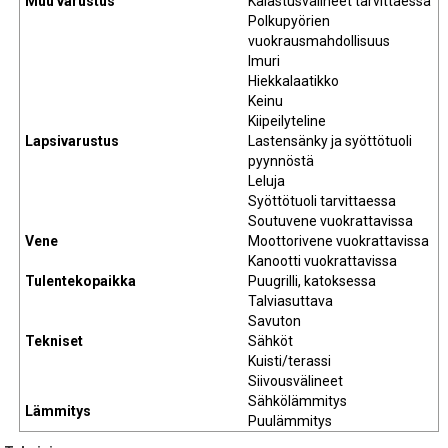
Muu varustus
Kalastusvälineet tarvittaessa
Polkupyörien
vuokrausmahdollisuus
Imuri
Hiekkalaatikko
Keinu
Kiipeilyteline
Lapsivarustus
Lastensänky ja syöttötuoli
pyynnöstä
Leluja
Syöttötuoli tarvittaessa
Soutuvene vuokrattavissa
Vene
Moottorivene vuokrattavissa
Kanootti vuokrattavissa
Tulentekopaikka
Puugrilli, katoksessa
Talviasuttava
Savuton
Tekniset
Sähköt
Kuisti/terassi
Siivousvälineet
Sähkölämmitys
Lämmitys
Puulämmitys