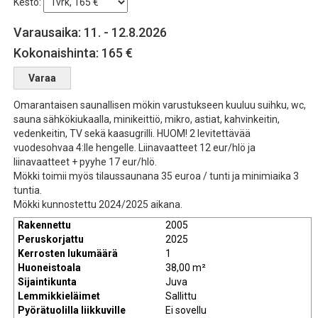
Kesto:
Varausaika: 11. - 12.8.2026
Kokonaishinta: 165 €
Omarantaisen saunallisen mökin varustukseen kuuluu suihku, wc,
sauna sähkökiukaalla, minikeittiö, mikro, astiat, kahvinkeitin,
vedenkeitin, TV sekä kaasugrilli. HUOM! 2 levitettävää
vuodesohvaa 4:lle hengelle. Liinavaatteet 12 eur/hlö ja
liinavaatteet + pyyhe 17 eur/hlö.
Mökki toimii myös tilaussaunana 35 euroa / tunti ja minimiaika 3
tuntia.
Mökki kunnostettu 2024/2025 aikana.
Rakennettu
2005
Peruskorjattu
2025
Kerrosten lukumäärä
1
Huoneistoala
38,00 m²
Sijaintikunta
Juva
Lemmikkieläimet
Sallittu
Pyörätuolilla liikkuville
Ei sovellu