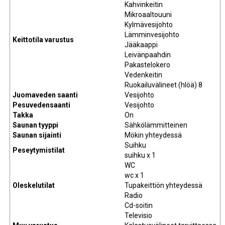
Kahvinkeitin
Mikroaaltouuni
Kylmävesijohto
Lämminvesijohto
Keittotila varustus
Jääkaappi
Leivänpaahdin
Pakastelokero
Vedenkeitin
Ruokailuvälineet (hlöä) 8
Juomaveden saanti
Vesijohto
Pesuvedensaanti
Vesijohto
Takka
On
Saunan tyyppi
Sähkölämmitteinen
Saunan sijainti
Mökin yhteydessä
Suihku
Peseytymistilat
suihku x 1
WC
wc x 1
Oleskelutilat
Tupakeittiön yhteydessä
Radio
Cd-soitin
Televisio