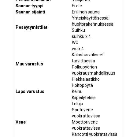
Saunan tyyppi
Ei ole
Saunan sijainti
Erillinen sauna
Yhteiskäyttöisessä
huoltorakennuksessa
Peseytymistilat
Suihku
suihku x 4
WC
wc x 4
Kalastusvälineet
tarvittaessa
Muu varustus
Polkupyörien
vuokrausmahdollisuus
Hiekkalaatikko
Hoitopöytä
Lapsivarustus
Keinu
Kiipeilyteline
Leluja
Soutuvene
vuokrattavissa
Vene
Moottorivene
vuokrattavissa
Kanootti vuokrattavissa