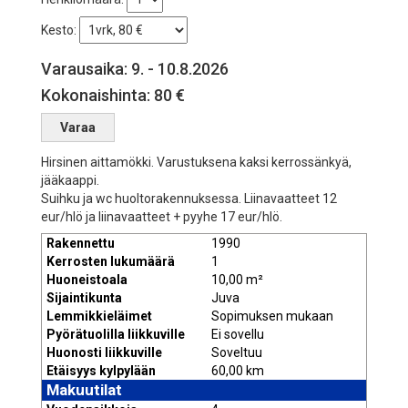
Kesto:
Varausaika: 9. - 10.8.2026
Kokonaishinta: 80 €
Hirsinen aittamökki. Varustuksena kaksi kerrossänkyä,
jääkaappi.
Suihku ja wc huoltorakennuksessa. Liinavaatteet 12
eur/hlö ja liinavaatteet + pyyhe 17 eur/hlö.
Rakennettu
1990
Kerrosten lukumäärä
1
Huoneistoala
10,00 m²
Sijaintikunta
Juva
Lemmikkieläimet
Sopimuksen mukaan
Pyörätuolilla liikkuville
Ei sovellu
Huonosti liikkuville
Soveltuu
Etäisyys kylpylään
60,00 km
Makuutilat