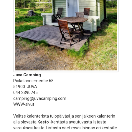
Juva Camping
Poikolanniementie 68
51900 JUVA
044 2390745
camping@juvacamping.com
WWW-sivut
Valitse kalenterista tulopäiväsi ja sen jälkeen kalenterin
alla olevasta
Kesto
-kentästä avautuvasta listasta
varauksesi kesto. Listasta näet myös hinnan eri kestoille.