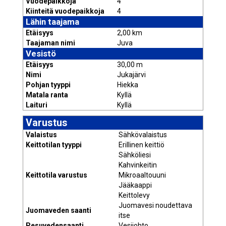
Vuodepaikkoja
4
Kiinteitä vuodepaikkoja
4
Lähin taajama
Etäisyys
2,00 km
Taajaman nimi
Juva
Vesistö
Etäisyys
30,00 m
Nimi
Jukajärvi
Pohjan tyyppi
Hiekka
Matala ranta
Kyllä
Laituri
Kyllä
Varustus
Valaistus
Sähkövalaistus
Keittotilan tyyppi
Erillinen keittiö
Sähköliesi
Kahvinkeitin
Keittotila varustus
Mikroaaltouuni
Jääkaappi
Keittolevy
Juomavesi noudettava
Juomaveden saanti
itse
Pesuvedensaanti
Vesijohto