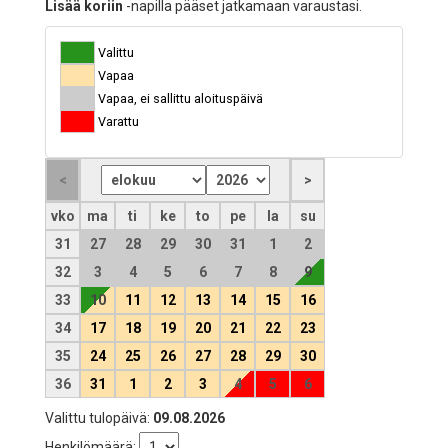
Lisää koriin
-napilla pääset jatkamaan varaustasi.
Valittu
Vapaa
Vapaa, ei sallittu aloituspäivä
Varattu
vko
ma
ti
ke
to
pe
la
su
31
27
28
29
30
31
1
2
32
3
4
5
6
7
8
9
33
10
11
12
13
14
15
16
34
17
18
19
20
21
22
23
35
24
25
26
27
28
29
30
36
31
1
2
3
4
5
6
Valittu tulopäivä:
09.08.2026
Henkilömäärä: