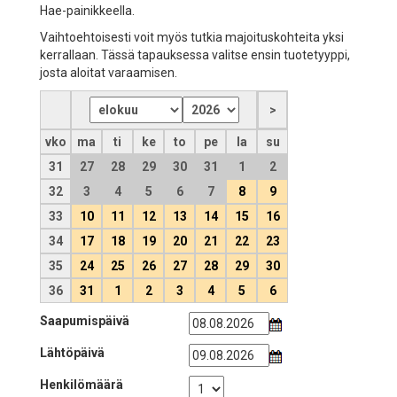
Hae-painikkeella.
Vaihtoehtoisesti voit myös tutkia majoituskohteita yksi
kerrallaan. Tässä tapauksessa valitse ensin tuotetyyppi,
josta aloitat varaamisen.
vko
ma
ti
ke
to
pe
la
su
31
27
28
29
30
31
1
2
32
3
4
5
6
7
8
9
33
10
11
12
13
14
15
16
34
17
18
19
20
21
22
23
35
24
25
26
27
28
29
30
36
31
1
2
3
4
5
6
Saapumispäivä
Lähtöpäivä
Henkilömäärä