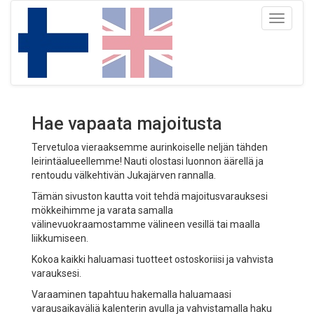
Toggle
navigati
Hae vapaata majoitusta
Tervetuloa vieraaksemme aurinkoiselle neljän tähden
leirintäalueellemme! Nauti olostasi luonnon äärellä ja
rentoudu välkehtivän Jukajärven rannalla.
Tämän sivuston kautta voit tehdä majoitusvarauksesi
mökkeihimme ja varata samalla
välinevuokraamostamme välineen vesillä tai maalla
liikkumiseen.
Kokoa kaikki haluamasi tuotteet ostoskoriisi ja vahvista
varauksesi.
Varaaminen tapahtuu hakemalla haluamaasi
varausaikaväliä kalenterin avulla ja vahvistamalla haku